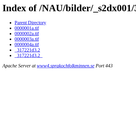
Index of /NAU/bilder/_s2dx001
Parent Directory
0000001a.tif
0000002a.tif
0000003a.tif
0000004a.tif
_317221d3.2
_317221d3.2_
Apache Server at
www4.sprakochfolkminnen.se
Port 443