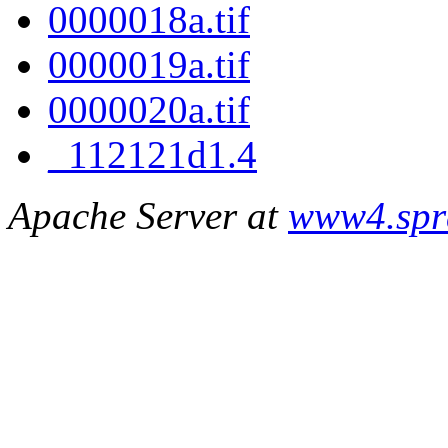
0000018a.tif
0000019a.tif
0000020a.tif
_112121d1.4
Apache Server at
www4.spr