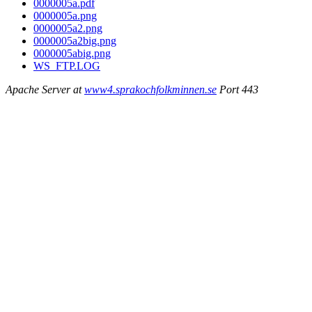
0000005a.pdf
0000005a.png
0000005a2.png
0000005a2big.png
0000005abig.png
WS_FTP.LOG
Apache Server at
www4.sprakochfolkminnen.se
Port 443