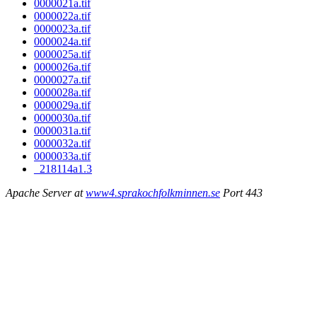
0000021a.tif
0000022a.tif
0000023a.tif
0000024a.tif
0000025a.tif
0000026a.tif
0000027a.tif
0000028a.tif
0000029a.tif
0000030a.tif
0000031a.tif
0000032a.tif
0000033a.tif
_218114a1.3
Apache Server at
www4.sprakochfolkminnen.se
Port 443