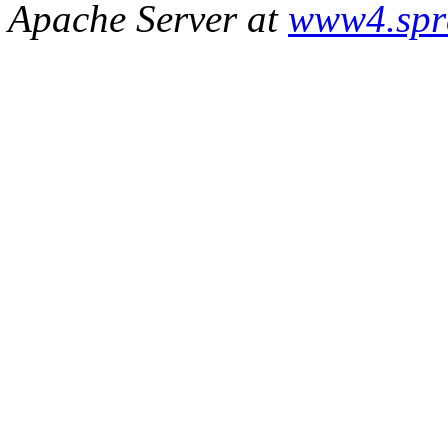
Apache Server at
www4.spr