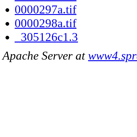
0000297a.tif
0000298a.tif
_305126c1.3
Apache Server at
www4.spr