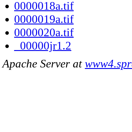
0000018a.tif
0000019a.tif
0000020a.tif
_00000jr1.2
Apache Server at
www4.spr