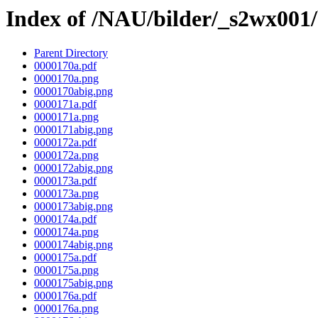
Index of /NAU/bilder/_s2wx001
Parent Directory
0000170a.pdf
0000170a.png
0000170abig.png
0000171a.pdf
0000171a.png
0000171abig.png
0000172a.pdf
0000172a.png
0000172abig.png
0000173a.pdf
0000173a.png
0000173abig.png
0000174a.pdf
0000174a.png
0000174abig.png
0000175a.pdf
0000175a.png
0000175abig.png
0000176a.pdf
0000176a.png